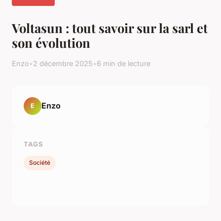
Voltasun : tout savoir sur la sarl et
son évolution
Enzo
•
2 décembre 2025
•
6 min de lecture
Enzo
E
TAGS
Société