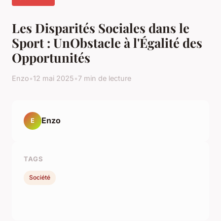
Les Disparités Sociales dans le
Sport : UnObstacle à l'Égalité des
Opportunités
Enzo
•
12 mai 2025
•
7 min de lecture
Enzo
E
TAGS
Société