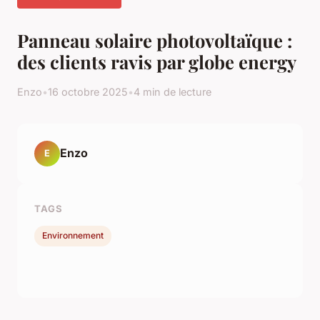
Panneau solaire photovoltaïque :
des clients ravis par globe energy
Enzo
•
16 octobre 2025
•
4 min de lecture
Enzo
E
TAGS
Environnement