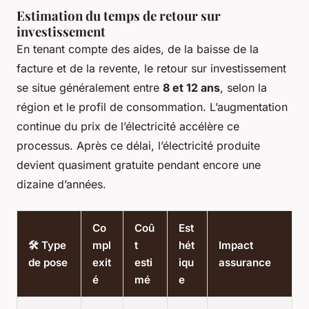
Estimation du temps de retour sur
investissement
En tenant compte des aides, de la baisse de la
facture et de la revente, le retour sur investissement
se situe généralement entre
8 et 12 ans
, selon la
région et le profil de consommation. L’augmentation
continue du prix de l’électricité accélère ce
processus. Après ce délai, l’électricité produite
devient quasiment gratuite pendant encore une
dizaine d’années.
Co
Coû
Est
🛠️ Type
mpl
t
hét
Impact
de pose
exit
esti
iqu
assurance
é
mé
e