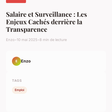
Salaire et Surveillance : Les
Enjeux Cachés derrière la
Transparence
Enzo
•
10 mai 2025
•
8 min de lecture
Enzo
E
TAGS
Emploi